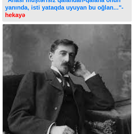
yanında, isti yataqda uyuyan bu oğlan..."-
hekayə