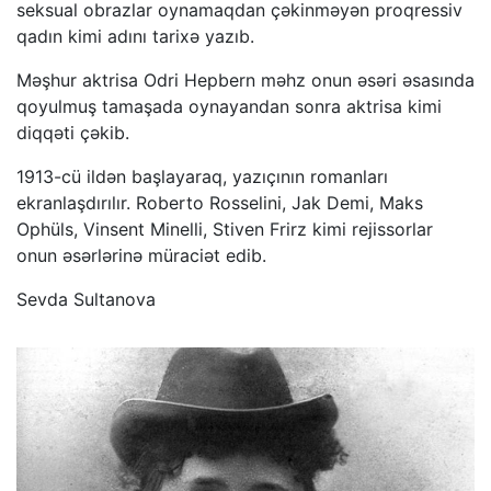
seksual obrazlar oynamaqdan çəkinməyən proqressiv
qadın kimi adını tarixə yazıb.
Məşhur aktrisa Odri Hepbern məhz onun əsəri əsasında
qoyulmuş tamaşada oynayandan sonra aktrisa kimi
diqqəti çəkib.
1913-cü ildən başlayaraq, yazıçının romanları
ekranlaşdırılır. Roberto Rosselini, Jak Demi, Maks
Ophüls, Vinsent Minelli, Stiven Frirz kimi rejissorlar
onun əsərlərinə müraciət edib.
Sevda Sultanova