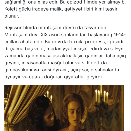
sağlamlığı onu xilas edir. Bu epizod filmdə yer almayıb.
Kolett güclü iradəyə malik, qətiyyətli biri kimi təsvir
olunur.
Rejissor filmdə möhtəşəm dövrü də təsvir edir.
Möhtəşəm dövr XIX əsrin sonlarından başlayaraq 1914-
ci illəri əhatə edir. Bu dövrdə texniki proqress, iqtisadi
dirçəlmə baş verir, mədəniyyət inkişaf edirdi və s. Eyni
zamanda qadın məsələsi aktuallaşır, qadınlar daha açıq
geyinir, incəsənətlə məşğul olur və s. Kolett də
gimnastikanı və rəqsi öyrənir, açıq-saçıq səhnələrdə
oynayır və epataj doğuran qiyafətlər geyirdi.