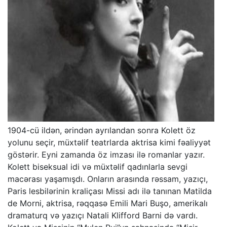
1904-cü ildən, ərindən ayrılandan sonra Kolett öz
yolunu seçir, müxtəlif teatrlarda aktrisa kimi fəaliyyət
göstərir. Eyni zamanda öz imzası ilə romanlar yazır.
Kolett biseksual idi və müxtəlif qadınlarla sevgi
macərası yaşamışdı. Onların arasında rəssam, yazıçı,
Paris lesbilərinin kraliçası Missi adı ilə tanınan Matilda
de Morni, aktrisa, rəqqasə Emili Mari Buşo, amerikalı
dramaturq və yazıçı Natali Klifford Barni də vardı.