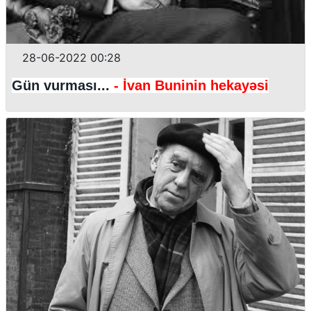
28-06-2022 00:28
Gün vurması...
- İvan Buninin hekayəsi