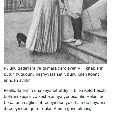
Pulunu qadınlara və qumara xərcləyən Villi kitabların
bütün hüququnu nəşriyyata satır, bunu bilən Kolett
ərindən ayrılır.
Reallıqda ərinin ona xəyanət etdiyini bilən Kolett əsəb
böhranı keçirir və xəstəxanaya yerləşdirilir. Həkimlər
təkcə onun ağlının itirəcəyindən yox, həm də həyatını
itirəcəyindən qorxurdular. Amma gənc olması,