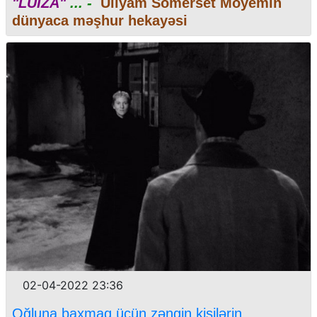
"LUİZA"
... -
Uilyam Somerset Moyemin
dünyaca məşhur hekayəsi
02-04-2022 23:36
Oğluna baxmaq üçün zəngin kişilərin