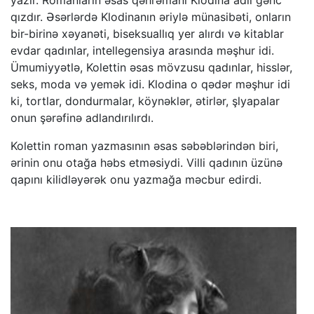
yazır. Romanların əsas qəhrəmanı Klodina adlı gənc
qızdır. Əsərlərdə Klodinanın əriylə münasibəti, onların
bir-birinə xəyanəti, biseksuallıq yer alırdı və kitablar
evdar qadınlar, intellegensiya arasında məşhur idi.
Ümumiyyətlə, Kolettin əsas mövzusu qadınlar, hisslər,
seks, moda və yemək idi. Klodina o qədər məşhur idi
ki, tortlar, dondurmalar, köynəklər, ətirlər, şlyapalar
onun şərəfinə adlandırılırdı.
Kolettin roman yazmasının əsas səbəblərindən biri,
ərinin onu otağa həbs etməsiydi. Villi qadının üzünə
qapını kilidləyərək onu yazmağa məcbur edirdi.