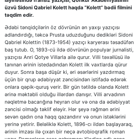
layihəsində fransız yazıçısı, Qonkur Akademyasının
üzvü Sidoni Qabriel Kolett haqda “Kolett” bədii filmini
təqdim edir.
Ədəbi tənqidçilərin öz dövrünün ən yaxşı yazıçısı
adlandırdığı, təkcə Prusta uduzduğunu dedikləri Sidoni
Qabriel Kolettin (1873-1954) yazıçı karyerası təsadüfən
baş tutub. O, 1893-cü ildə dövrünün populyar jurnalisti,
yazıçısı Anri Qotye Villarla ailə qurur. Villi təxəllüsü ilə
tanınan ərinin istedadından Kolett ilk vaxtlarda qürur
duyur. Sonra başa düşür ki, əri əsərlərini yazdırmaq
üçün bir qrup ədəbiyyat zəncisindən istifadə edərək
onlara qəpik-quruş verir. Bir gün tətildə olanda Kolett
ərinə məktəbli olduğu illərdən danışır. Villi arvadının
nəqletmə bacarığına heyran olur və ona da ədəbiyyat
zəncisi olmağı təklif eləyir. Hər şeyə rəğmən ərini
sevən qadın ona haqq qazandırır və onun istəklərini
yerinə yetirir. Beləliklə Kolett, 1896-cı ildən başlayaraq,
ərinin imzası ilə çıxan bir neçə avtobioqrafik roman