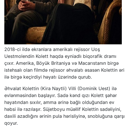
2018-ci ildə ekranlara amerikalı rejissor Uoş
Uestmolendin Kolett haqda eyniadlı biqorafik dramı
çıxır. Amerika, Böyük Britaniya və Macarıstanın birgə
istehsalı olan filmdə rejissor əhvalatı əsasən Kolettin əri
ilə birgə keçirdiyi həyatı üzərində qurub.
Əhvalat Kolettin (Kira Naytli) Villi (Dominik Uest) ilə
evlənməsindən başlayır. Sadə kənd qızı Kolett şəhər
həyatından sıxılır, amma ərinə bağlı olduğundan ev
həbsi ilə razılaşır. Süjetboyu müəllif Kolettin sadəliyini,
daxili azadlığını ərinin pula hərisliyinə, snobluğuna qarşı
qoyur.