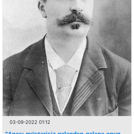
03-09-2022 01:12
"Anası müştərisiz qalandan-qalana onun