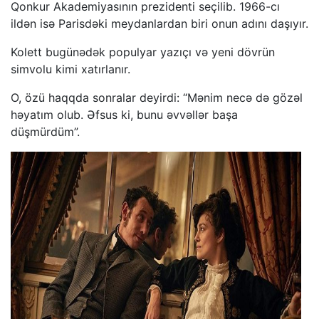
Qonkur Akademiyasının prezidenti seçilib. 1966-cı
ildən isə Parisdəki meydanlardan biri onun adını daşıyır.
Kolett bugünədək populyar yazıçı və yeni dövrün
simvolu kimi xatırlanır.
O, özü haqqda sonralar deyirdi: “Mənim necə də gözəl
həyatım olub. Əfsus ki, bunu əvvəllər başa
düşmürdüm”.