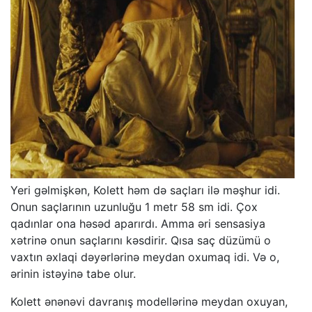
Yeri gəlmişkən, Kolett həm də saçları ilə məşhur idi.
Onun saçlarının uzunluğu 1 metr 58 sm idi. Çox
qadınlar ona həsəd aparırdı. Amma əri sensasiya
xətrinə onun saçlarını kəsdirir. Qısa saç düzümü o
vaxtın əxlaqi dəyərlərinə meydan oxumaq idi. Və o,
ərinin istəyinə tabe olur.
Kolett ənənəvi davranış modellərinə meydan oxuyan,