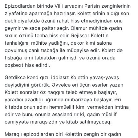
Epizodlardan birində Villi arvadını Parisin zənginlərinin
ziyafətinə aparmağa hazırlaşır. Kolett ərinin aldığı son
dəbli qiyafətdə özünü rahat hiss etmədiyindən onu
geymir və sadə paltar seçir. Qlamur mühitdə qadın
sıxılır, özünü tənha hiss edir. Rejissor Kolettin
tənhalığını, mühitə yadlığını, dekor kimi salona
qoyulmuş canlı tısbağa ilə müqayisə edir. Kolett də
tısbağa kimi təbiətdən gəlmişdi və özünü orada
xoşbəxt hiss edirdi.
Getdikcə kənd qızı, iddiasız Kolettin yavaş-yavaş
dəyişdiyini görürük. Əvvəlcə əri üçün əsərlər yazan
Kolett sonralar öz haqqını tələb etməyə başlayır,
yaradıcı azadlığı uğrunda mübarizəyə başlayır. Əri
kitabda onun adını həmmüəllif kimi verməkdən imtina
edir və bunu onunla əsaslandırır ki, qadın müəllif
cəmiyyətə maraqsızdır və kitab satılmayacaq.
Maraqlı epizodlardan biri Kolettin zəngin bir qadın