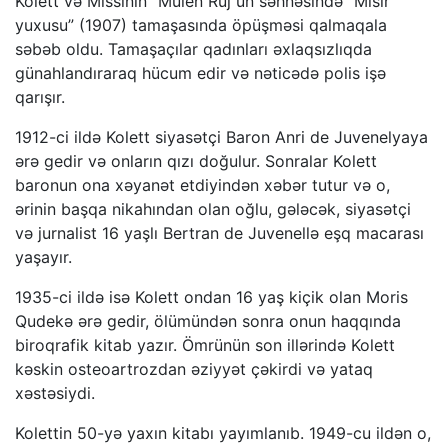
Kolett və Missinin “Mulen Ruj”un səhnəsində “Misir
yuxusu” (1907) tamaşasında öpüşməsi qalmaqala
səbəb oldu. Tamaşaçılar qadınları əxlaqsızlıqda
günahlandıraraq hücum edir və nəticədə polis işə
qarışır.
1912-ci ildə Kolett siyasətçi Baron Anri de Juvenelyaya
ərə gedir və onların qızı doğulur. Sonralar Kolett
baronun ona xəyanət etdiyindən xəbər tutur və o,
ərinin başqa nikahından olan oğlu, gələcək, siyasətçi
və jurnalist 16 yaşlı Bertran de Juvenellə eşq macarası
yaşayır.
1935-ci ildə isə Kolett ondan 16 yaş kiçik olan Moris
Qudekə ərə gedir, ölümündən sonra onun haqqında
biroqrafik kitab yazır. Ömrünün son illərində Kolett
kəskin osteoartrozdan əziyyət çəkirdi və yataq
xəstəsiydi.
Kolettin 50-yə yaxın kitabı yayımlanıb. 1949-cu ildən o,