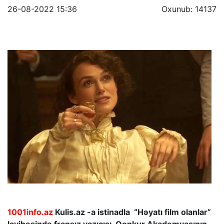
26-08-2022 15:36
Oxunub: 14137
1001info.az
Kulis.az -a istinadla “Həyatı film olanlar”