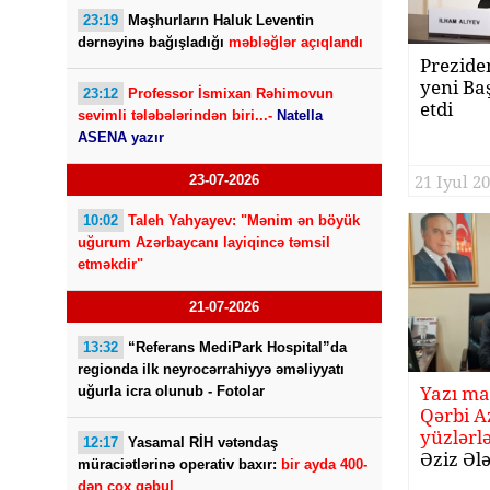
23:19
Məşhurların Haluk Leventin
dərnəyinə bağışladığı
məbləğlər açıqlandı
Prezide
yeni Baş
23:12
Professor İsmixan Rəhimovun
etdi
sevimli tələbələrindən biri...-
Natella
ASENA yazır
21 Iyul 20
23-07-2026
10:02
Taleh Yahyayev: "Mənim ən böyük
uğurum Azərbaycanı layiqincə təmsil
etməkdir"
21-07-2026
13:32
“Referans MediPark Hospital”da
regionda ilk neyrocərrahiyyə əməliyyatı
Yazı ma
uğurla icra olunub - Fotolar
Qərbi A
yüzlərlə
12:17
Yasamal RİH vətəndaş
Əziz Ələ
müraciətlərinə operativ baxır:
bir ayda 400-
dən çox qəbul