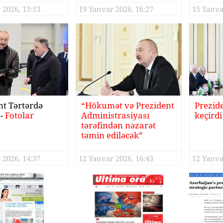
 2026, 13:53
19 Yanvar 2026, 16:27
15 Yanva
nt Tərtərdə
“Hökumət və Prezident
Prezid
-
Fotolar
Administrasiyası
keçirdi
tərəfindən nəzarət
təmin ediləcək”
 2026, 14:37
12 Yanvar 2026, 16:43
12 Yanva