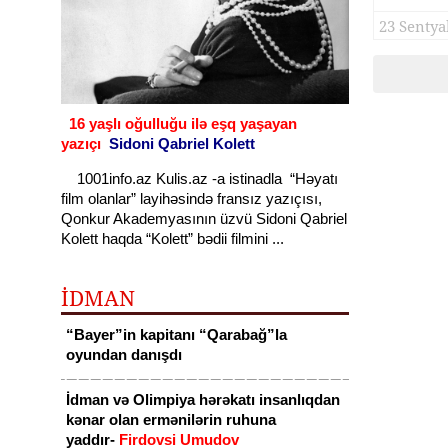
FOTOL
23 Sentya
16 yaşlı oğulluğu ilə eşq yaşayan
yazıçı
Sidoni Qabriel Kolett
1001info.az Kulis.az -a istinadla “Həyatı
film olanlar” layihəsində fransız yazıçısı,
Qonkur Akademyasının üzvü Sidoni Qabriel
Kolett haqda “Kolett” bədii filmini ...
İDMAN
“Bayer”in kapitanı “Qarabağ”la
oyundan danışdı
İdman və Olimpiya hərəkatı insanlıqdan
kənar olan ermənilərin ruhuna
yaddır-
Firdovsi Umudov