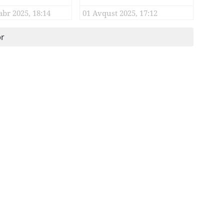
un qarşısında 29
abr 2025, 18:14
01 Avqust 2025, 17:12
dırlarda
məli olmuşdular”
ər