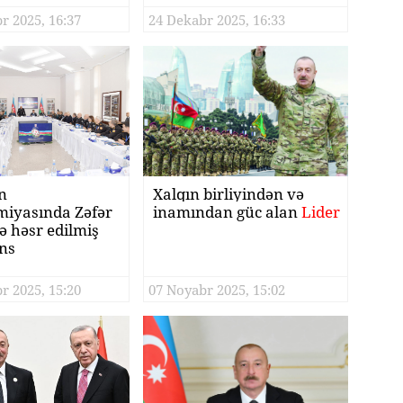
r 2025, 16:37
24 Dekabr 2025, 16:33
n
Xalqın birliyindən və
iyasında Zəfər
inamından güc alan
Lider
 həsr edilmiş
ans
r 2025, 15:20
07 Noyabr 2025, 15:02