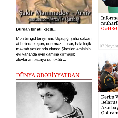
İnforma
mühari
QƏHRƏ
Burdan bir atlı keçdi...
Mən bir igid tanıyıram. Uşaqlığı şahə qalxan
at belində keçən, qorxmaz, cəsur, hələ kiçik
07 Noyabr
məktəb yaşlarında olanda Şiraslan əmisinin
evi yananda evin damına dırmaşıb
alovlanan bacaya su töküb ...
DÜNYA ƏDƏBİYYATDAN
Kərim V
Belarus
Azərbay
Qəhrəm
məzarını