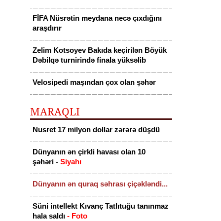
FİFA Nüsrətin meydana necə çıxdığını
araşdırır
Zelim Kotsoyev Bakıda keçirilən Böyük
Dəbilqə turnirində finala yüksəlib
Velosipedi maşından çox olan şəhər
MARAQLI
Nusret 17 milyon dollar zərərə düşdü
Dünyanın ən çirkli havası olan 10
şəhəri -
Siyahı
Dünyanın ən quraq səhrası çiçəkləndi...
Süni intellekt Kıvanç Tatlıtuğu tanınmaz
hala saldı
- Foto