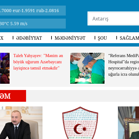
.7000 eur-1.9591 rub-2.0816
30°C 5.59 m/s
İX
ƏDƏBİYYAT
MƏDƏNİYYƏT
ŞOU
SAĞLAM
Taleh Yahyayev: "Mənim ən
“Referans MediP
böyük uğurum Azərbaycanı
Hospital”da regio
layiqincə təmsil etməkdir"
neyrocərrahiyyə 
uğurla icra olunu
ƏM