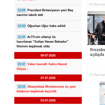
26 Yanvar
12:09
Prezident Britaniyanın yeni Baş
nazirini təbrik etdi
12:02
Oğuzhan Uğur həbs edildi
11:44
AzTV-nin sifarişi ilə
hazırlanan “Sultan Həsən Bahadur”
filminin təqdimatı oldu
Prezide
açılışda 
08-07-2026
23:47
Vətən həsrətli Xatirə Həsrət
Göyçə...
13 Yanvar
07-07-2026
10:16
Hüseynbala Mirələmovun üç yeni
kitabının təqdimatı keçirildi
03-07-2026