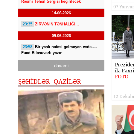
Rəsmi Təhsil Sərgisi keçiriləcək
07 Yanvar
14-06-2026
23:35
ZİRVƏNİN TƏNHALIĞI...
09-06-2026
23:58
Bir yaşlı nəfəsi gəlməyən evdə…-
Fuad Biləsuvarlı yazır
Prezide
davami
ilə Fəxr
FOTO
ŞƏHİDLƏR -QAZILƏR
12 Dekabr