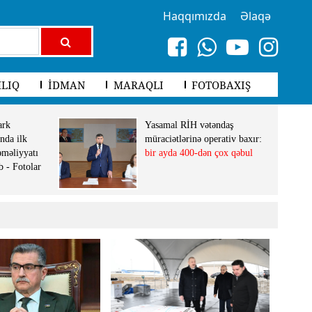
Haqqımızda
Əlaqə
LIQ
İDMAN
MARAQLI
FOTOBAXIŞ
ark
Yasamal RİH vətəndaş
nda ilk
müraciətlərinə operativ baxır:
əməliyyatı
bir ayda 400-dən çox qəbul
b - Fotolar