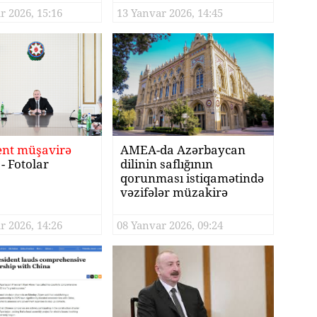
r 2026, 15:16
13 Yanvar 2026, 14:45
ent müşavirə
AMEA-da Azərbaycan
- Fotolar
dilinin saflığının
qorunması istiqamətində
vəzifələr müzakirə
olunub
r 2026, 14:26
08 Yanvar 2026, 09:24