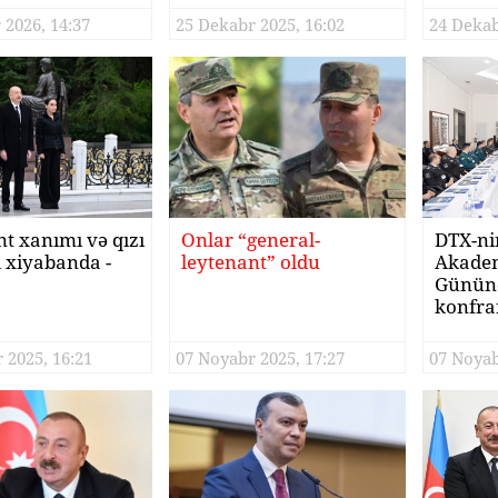
 2026, 14:37
25 Dekabr 2025, 16:02
24 Dekab
nt xanımı və qızı
Onlar “general-
DTX-ni
i xiyabanda -
leytenant” oldu
Akadem
Gününə
konfr
 2025, 16:21
07 Noyabr 2025, 17:27
07 Noyab