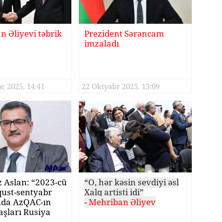
n Əliyevi təbrik
Prezident Sərəncam
imzaladı
r 2025, 14:41
22 Oktyabr 2025, 13:09
 Aslan: “2023-cü
“O, hər kəsin sevdiyi əsl
qust-sentyabr
Xalq artisti idi”
nda AzQAC-ın
-
Mehriban Əliyev
şları Rusiya
ramlıları