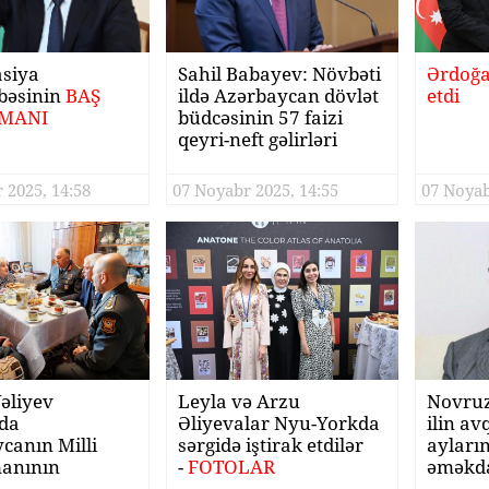
siya
Sahil Babayev: Növbəti
Ərdoğa
bəsinin
BAŞ
ildə Azərbaycan dövlət
etdi
MANI
büdcəsinin 57 faizi
qeyri-neft gəlirləri
hesabına olacaq
 2025, 14:58
07 Noyabr 2025, 14:55
07 Noyab
əliyev
Leyla və Arzu
Novruz
da
Əliyevalar Nyu-Yorkda
ilin av
canın Milli
sərgidə iştirak etdilər
ayları
anının
-
FOTOLAR
əməkda
 ziyarət edib -
sülhmə