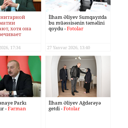
анитарной
İlham Əliyev Sumqayıtda
матии
bu müəssisənin təməlini
ют, хотя она
qoydu -
Fotolar
вечивает
ику
2026, 17:34
27 Yanvar 2026, 13:40
ənaye Parkı
İlham Əliyev Ağdərəyə
ır -
Fərman
getdi -
Fotolar