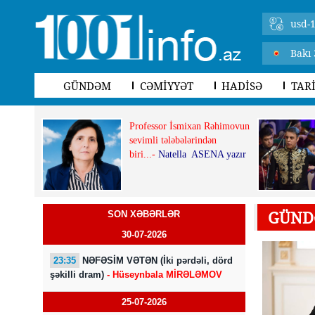
usd-1
Bakı 
GÜNDƏM
CƏMİYYƏT
HADİSƏ
TAR
Professor İsmixan Rəhimovun
sevimli tələbələrindən
biri...-
Natella ASENA yazır
GÜND
SON XƏBƏRLƏR
30-07-2026
23:35
NƏFƏSİM VƏTƏN (İki pərdəli, dörd
şəkilli dram)
- Hüseynbala MİRƏLƏMOV
25-07-2026