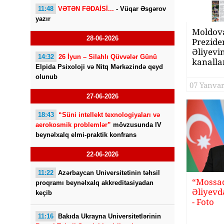
11:48
VƏTƏN FƏDAİSİ...
- Vüqar Əsgərov
yazır
Moldova
28-06-2026
Prezide
Əliyevin
14:32
26 İyun – Silahlı Qüvvələr Günü
kanalla
Elpida Psixoloji və Nitq Mərkəzində qeyd
müsahib
olunub
işıqlan
07 Yanvar
27-06-2026
18:43
“Süni intellekt texnologiyaları və
aerokosmik problemlər”
mövzusunda IV
beynəlxalq elmi-praktik konfrans
22-06-2026
11:22
Azərbaycan Universitetinin təhsil
“Mossa
proqramı beynəlxalq akkreditasiyadan
Əliyevdə
keçib
- Foto
11:16
Bakıda Ukrayna Universitetlərinin