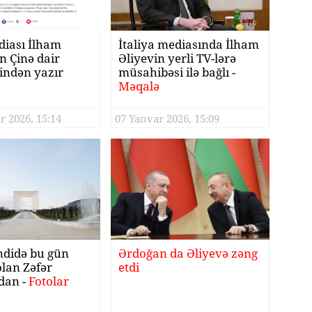
diası İlham
İtaliya mediasında İlham
n Çinə dair
Əliyevin yerli TV-lərə
rindən yazır
müsahibəsi ilə bağlı -
Məqalə
r 2026, 15:14
07 Yanvar 2026, 15:09
didə bu gün
Ərdoğan da Əliyevə zəng
 olan Zəfər
etdi
dan -
Fotolar