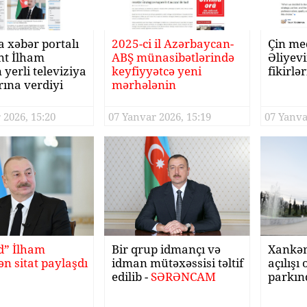
 xəbər portalı
2025-ci il Azərbaycan-
Çin me
nt İlham
ABŞ münasibətlərində
Əliyevi
 yerli televiziya
keyfiyyətcə yeni
fikirlə
rına verdiyi
mərhələnin
əsini
başlanğıcıdır
dırıb
 2026, 15:20
07 Yanvar 2026, 15:19
07 Yanva
d” İlham
Bir qrup idmançı və
Xankən
n sitat paylaşdı
idman mütəxəssisi təltif
açılışı
edilib -
SƏRƏNCAM
parkın