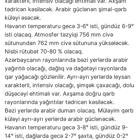
xarakterli, intensiv olacağı ehtimalı var. Axşam
tədricən kəsiləcək. Arabir güclənən şimal-qərb
küləyi əsəcək.
Havanın temperaturu gecə 3-6° isti, gündüz 6-9°
isti olacaq. Atmosfer təzyiqi 756 mm civə
sütunundan 762 mm civə sütununa yüksələcək.
Nisbi rütubət 70-80 % olacaq.
Azərbaycanın rayonlarında bəzi yerlərdə arabir
yağıntılı olacağı, dağlıq və dağətəyi rayonlarda
qar yağacağı gözlənilir. Ayrı-ayrı yerlərdə leysan
xarakterli, intensiv olacağı, şimşək çaxacağı, dolu
düşəcəyi ehtimalı var. Axşama doğru qərb
rayonlarında yağıntılar tədricən kəsiləcək.
Bəzi yerlərdə arabir duman olacaq. Mülayim qərb
küləyi ayrı-ayrı yerlərdə arabir güclənəcək.
Havanın temperaturu gecə 3-8° isti, gündüz 9-
14° isti, dağlarda gecə 2-7° şaxta, gündüz 0-2°