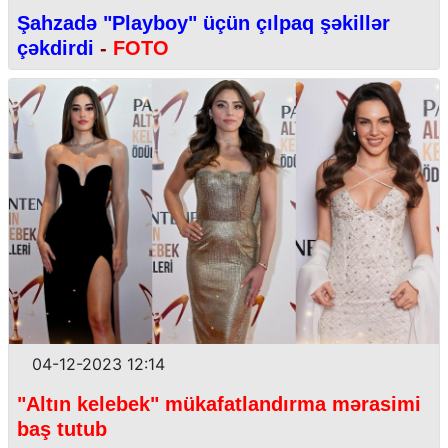
Şahzadə "Playboy" üçün çılpaq şəkillər
çəkdirdi
-
FOTO
04-12-2023 12:14
"Altın kelebek" mükafatlandırma mərasimi
baş tutub