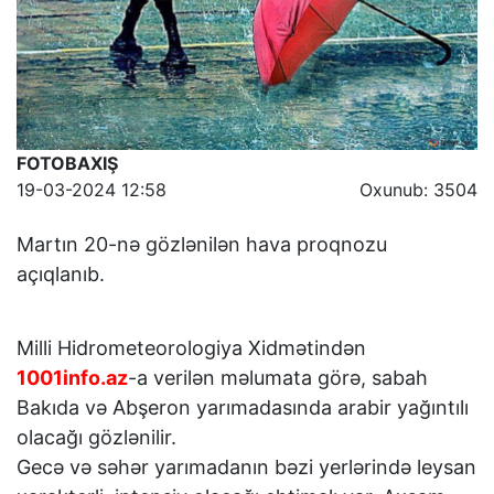
FOTOBAXIŞ
19-03-2024 12:58
Oxunub: 3504
Martın 20-nə gözlənilən hava proqnozu
açıqlanıb.
Milli Hidrometeorologiya Xidmətindən
1001info.az
-a verilən məlumata görə, sabah
Bakıda və Abşeron yarımadasında arabir yağıntılı
olacağı gözlənilir.
Gecə və səhər yarımadanın bəzi yerlərində leysan