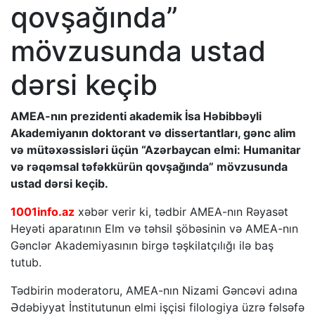
qovşağında”
mövzusunda ustad
dərsi keçib
AMEA-nın prezidenti akademik İsa Həbibbəyli
Akademiyanın doktorant və dissertantları, gənc alim
və mütəxəssisləri üçün “Azərbaycan elmi: Humanitar
və rəqəmsal təfəkkürün qovşağında” mövzusunda
ustad dərsi keçib.
1001info.az
xəbər verir ki, tədbir AMEA-nın Rəyasət
Heyəti aparatının Elm və təhsil şöbəsinin və AMEA-nın
Gənclər Akademiyasının birgə təşkilatçılığı ilə baş
tutub.
Tədbirin moderatoru, AMEA-nın Nizami Gəncəvi adına
Ədəbiyyat İnstitutunun elmi işçisi filologiya üzrə fəlsəfə