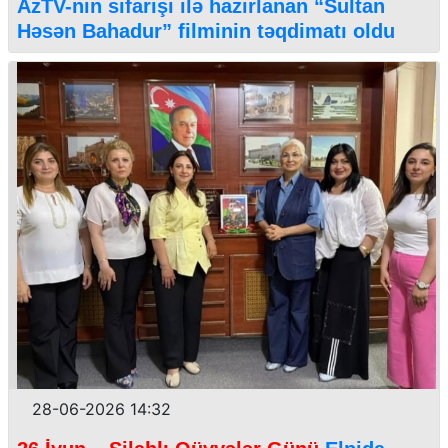
AzTV-nin sifarişi ilə hazırlanan “Sultan
Həsən Bahadur” filminin təqdimatı oldu
28-06-2026 14:32