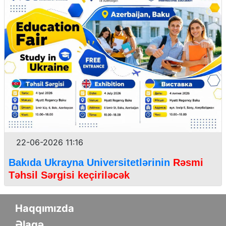
22-06-2026 11:16
Bakıda Ukrayna Universitetlərinin
Rəsmi
Təhsil Sərgisi keçiriləcək
Haqqımızda
Əlaqə