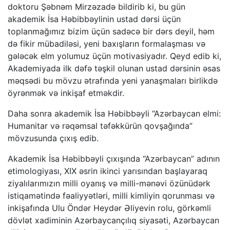
doktoru Şəbnəm Mirzəzadə bildirib ki, bu gün
akademik İsa Həbibbəylinin ustad dərsi üçün
toplanmağımız bizim üçün sadəcə bir dərs deyil, həm
də fikir mübadiləsi, yeni baxışların formalaşması və
gələcək elm yolumuz üçün motivasiyadır. Qeyd edib ki,
Akademiyada ilk dəfə təşkil olunan ustad dərsinin əsas
məqsədi bu mövzu ətrafında yeni yanaşmaları birlikdə
öyrənmək və inkişaf etməkdir.
Daha sonra akademik İsa Həbibbəyli “Azərbaycan elmi:
Humanitar və rəqəmsal təfəkkürün qovşağında”
mövzusunda çıxış edib.
Akademik İsa Həbibbəyli çıxışında “Azərbaycan” adının
etimologiyası, XIX əsrin ikinci yarısından başlayaraq
ziyalılarımızın milli oyanış və milli-mənəvi özünüdərk
istiqamətində fəaliyyətləri, milli kimliyin qorunması və
inkişafında Ulu Öndər Heydər Əliyevin rolu, görkəmli
dövlət xadiminin Azərbaycançılıq siyasəti, Azərbaycan