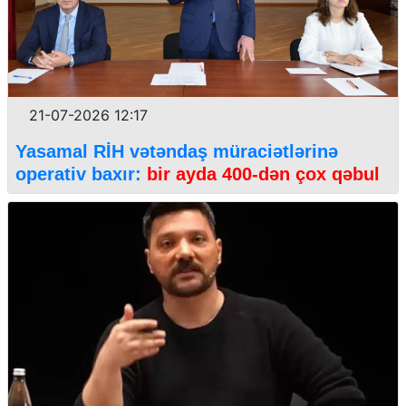
21-07-2026 12:17
Yasamal RİH vətəndaş müraciətlərinə
operativ baxır:
bir ayda 400-dən çox qəbul