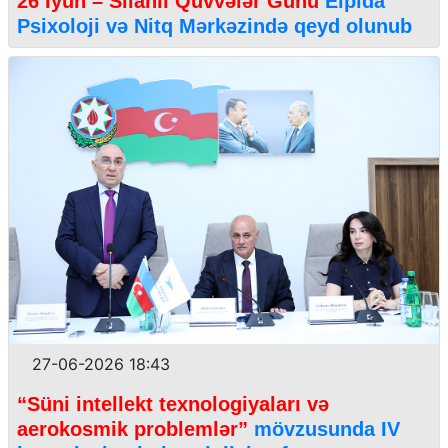
26 İyun – Silahlı Qüvvələr Günü
Elpida
Psixoloji və Nitq Mərkəzində qeyd olunub
27-06-2026 18:43
“Süni intellekt texnologiyaları və
aerokosmik problemlər”
mövzusunda IV