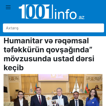
Humanitar və rəqəmsal
təfəkkürün qovşağında”
mövzusunda ustad dərsi
keçib