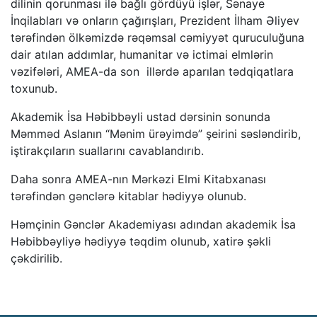
dilinin qorunması ilə bağlı gördüyü işlər, Sənaye
İnqilabları və onların çağırışları, Prezident İlham Əliyev
tərəfindən ölkəmizdə rəqəmsal cəmiyyət quruculuğuna
dair atılan addımlar, humanitar və ictimai elmlərin
vəzifələri, AMEA-da son illərdə aparılan tədqiqatlara
toxunub.
Akademik İsa Həbibbəyli ustad dərsinin sonunda
Məmməd Aslanın “Mənim ürəyimdə” şeirini səsləndirib,
iştirakçıların suallarını cavablandırıb.
Daha sonra AMEA-nın Mərkəzi Elmi Kitabxanası
tərəfindən gənclərə kitablar hədiyyə olunub.
Həmçinin Gənclər Akademiyası adından akademik İsa
Həbibbəyliyə hədiyyə təqdim olunub, xatirə şəkli
çəkdirilib.