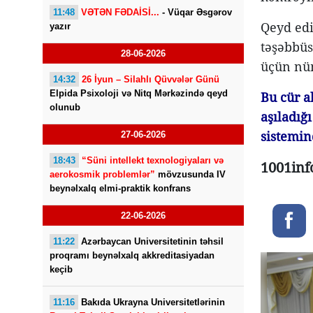
11:48
VƏTƏN FƏDAİSİ...
- Vüqar Əsgərov
Qeyd edi
yazır
təşəbbüs
28-06-2026
üçün nüm
14:32
26 İyun – Silahlı Qüvvələr Günü
Elpida Psixoloji və Nitq Mərkəzində qeyd
Bu cür a
olunub
aşıladığ
sistemin
27-06-2026
18:43
“Süni intellekt texnologiyaları və
1001inf
aerokosmik problemlər”
mövzusunda IV
beynəlxalq elmi-praktik konfrans
22-06-2026
11:22
Azərbaycan Universitetinin təhsil
proqramı beynəlxalq akkreditasiyadan
keçib
11:16
Bakıda Ukrayna Universitetlərinin