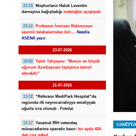
23:19
Məşhurların Haluk Leventin
dərnəyinə bağışladığı
məbləğlər açıqlandı
23:12
Professor İsmixan Rəhimovun
sevimli tələbələrindən biri...-
Natella
ASENA yazır
23-07-2026
10:02
Taleh Yahyayev: "Mənim ən böyük
uğurum Azərbaycanı layiqincə təmsil
etməkdir"
21-07-2026
13:32
“Referans MediPark Hospital”da
regionda ilk neyrocərrahiyyə əməliyyatı
uğurla icra olunub - Fotolar
12:17
Yasamal RİH vətəndaş
CƏMİYYƏ
müraciətlərinə operativ baxır:
bir ayda 400-
dən çox qəbul