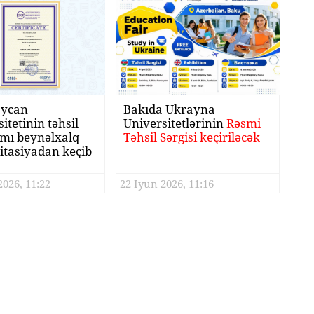
aycan
Bakıda Ukrayna
itetinin təhsil
Universitetlərinin
Rəsmi
mı beynəlxalq
Təhsil Sərgisi keçiriləcək
itasiyadan keçib
2026, 11:22
22 Iyun 2026, 11:16