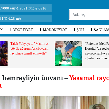
.7000 eur-1.9591 rub-2.0816
31°C 4.28 m/s
İX
ƏDƏBİYYAT
MƏDƏNİYYƏT
ŞOU
SAĞLAM
Taleh Yahyayev: "Mənim ən
“Referans MediP
böyük uğurum Azərbaycanı
Hospital”da regio
layiqincə təmsil etməkdir"
neyrocərrahiyyə 
uğurla icra olunu
l həmrəyliyin ünvanı –
Yasamal ray
a