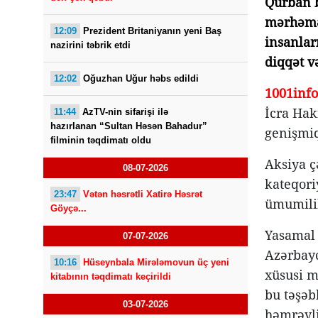
Qurban b
mərhəmə
12:09
Prezident Britaniyanın yeni Baş
insanlar
nazirini təbrik etdi
diqqət v
12:02
Oğuzhan Uğur həbs edildi
1001info
İcra Hak
11:44
AzTV-nin sifarişi ilə
hazırlanan “Sultan Həsən Bahadur”
genişmiq
filminin təqdimatı oldu
Aksiya ç
08-07-2026
kateqori
23:47
Vətən həsrətli Xatirə Həsrət
ümumilik
Göyçə...
Yasamal 
07-07-2026
Azərbayc
10:16
Hüseynbala Mirələmovun üç yeni
xüsusi m
kitabının təqdimatı keçirildi
bu təşəb
03-07-2026
həmrəyli