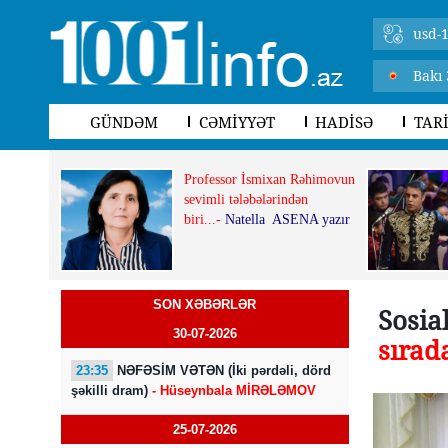
usd-1
Bakı 
GÜNDƏM
CƏMİYYƏT
HADİSƏ
TAR
Professor İsmixan Rəhimovun
sevimli tələbələrindən
biri...-
Natella ASENA yazır
SON XƏBƏRLƏR
Sosia
30-07-2026
sırad
23:35
NƏFƏSİM VƏTƏN (İki pərdəli, dörd
şəkilli dram)
- Hüseynbala MİRƏLƏMOV
25-07-2026