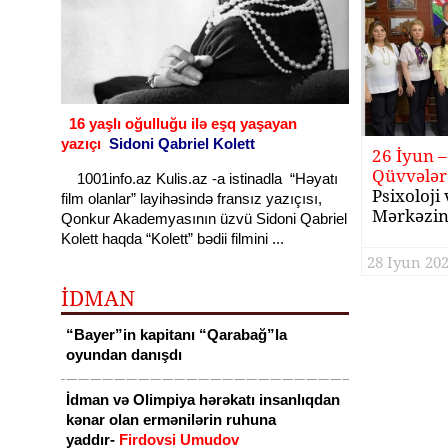
16 yaşlı oğulluğu ilə eşq yaşayan
yazıçı
Sidoni Qabriel Kolett
26 İyun – 
Qüvvələr
1001info.az Kulis.az -a istinadla “Həyatı
Psixoloji 
film olanlar” layihəsində fransız yazıçısı,
Mərkəzin
Qonkur Akademyasının üzvü Sidoni Qabriel
Kolett haqda “Kolett” bədii filmini ...
28 Iyun 202
İDMAN
“Bayer”in kapitanı “Qarabağ”la
oyundan danışdı
İdman və Olimpiya hərəkatı insanlıqdan
kənar olan ermənilərin ruhuna
yaddır-
Firdovsi Umudov