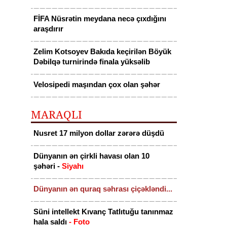
FİFA Nüsrətin meydana necə çıxdığını
araşdırır
Zelim Kotsoyev Bakıda keçirilən Böyük
Dəbilqə turnirində finala yüksəlib
Velosipedi maşından çox olan şəhər
MARAQLI
Nusret 17 milyon dollar zərərə düşdü
Dünyanın ən çirkli havası olan 10
şəhəri -
Siyahı
Dünyanın ən quraq səhrası çiçəkləndi...
Süni intellekt Kıvanç Tatlıtuğu tanınmaz
hala saldı
- Foto