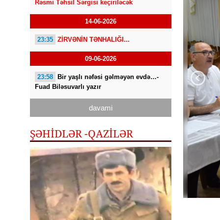
Rəsmi Təhsil Sərgisi keçiriləcək
14-06-2026
23:35
ZİRVƏNİN TƏNHALIĞI...
09-06-2026
23:58
Bir yaşlı nəfəsi gəlməyən evdə…-
Fuad Biləsuvarlı yazır
davami
ŞƏHİDLƏR -QAZILƏR