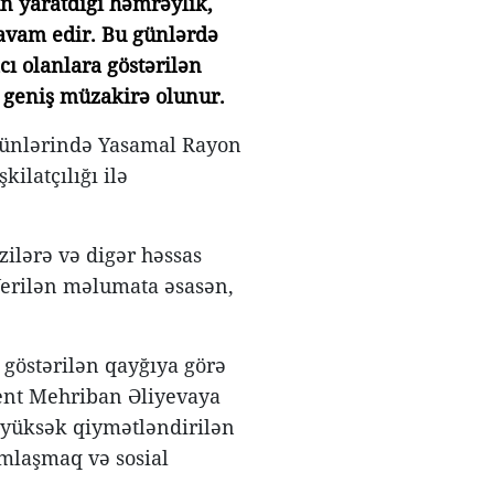
n yaratdığı həmrəylik,
vam edir. Bu günlərdə
cı olanlara göstərilən
ə geniş müzakirə olunur.
günlərində Yasamal Rayon
ilatçılığı ilə
zilərə və digər həssas
Verilən məlumata əsasən,
 göstərilən qayğıya görə
dent Mehriban Əliyevaya
n yüksək qiymətləndirilən
mlaşmaq və sosial