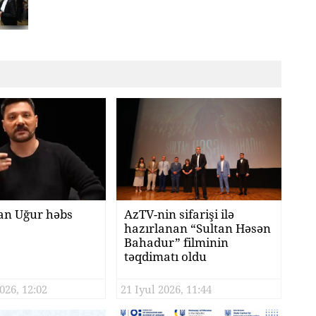
n Uğur həbs
AzTV-nin sifarişi ilə
hazırlanan “Sultan Həsən
Bahadur” filminin
təqdimatı oldu
026, 12:02
21 Iyul 2026, 11:44