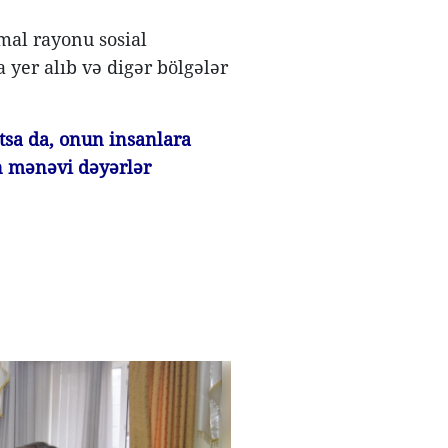
mal rayonu sosial
 yer alıb və digər bölgələr
atsa da, onun insanlara
n mənəvi dəyərlər