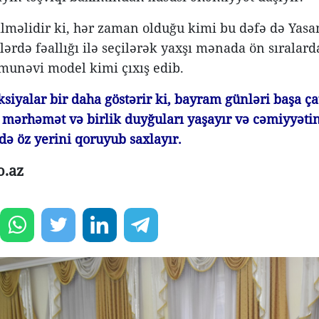
lməlidir ki, hər zaman olduğu kimi bu dəfə də Yasa
lərdə fəallığı ilə seçilərək yaxşı mənada ön sıralarda
unəvi model kimi çıxış edib.
ksiyalar bir daha göstərir ki, bayram günləri başa ç
ı mərhəmət və birlik duyğuları yaşayır və cəmiyyəti
də öz yerini qoruyub saxlayır.
o.az