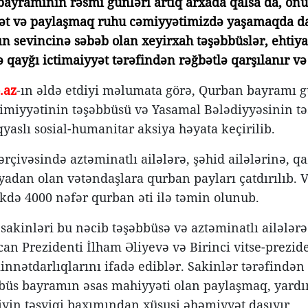
ayramının rəsmi günləri artıq arxada qalsa da, onu
t və paylaşmaq ruhu cəmiyyətimizdə yaşamaqda da
ın sevincinə səbəb olan xeyirxah təşəbbüslər, ehtiya
ə qayğı ictimaiyyət tərəfindən rəğbətlə qarşılanır v
.az
-ın əldə etdiyi məlumata görə, Qurban bayramı 
imiyyətinin təşəbbüsü və Yasamal Bələdiyyəsinin təşk
yaslı sosial-humanitar aksiya həyata keçirilib.
ərçivəsində aztəminatlı ailələrə, şəhid ailələrinə, qa
yadan olan vətəndaşlara qurban payları çatdırılıb. 
də 4000 nəfər qurban əti ilə təmin olunub.
sakinləri bu nəcib təşəbbüsə və aztəminatlı ailələrə
an Prezidenti İlham Əliyevə və Birinci vitse-prezi
innətdarlıqlarını ifadə ediblər. Sakinlər tərəfində
büs bayramın əsas mahiyyəti olan paylaşmaq, yardı
yin təşviqi baxımından xüsusi əhəmiyyət daşıyır.