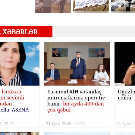
R XƏBƏRLƏR
r İsmixan
Yasamal RİH vətəndaş
Oğuzha
n sevimli
müraciətlərinə operativ
edildi
indən
baxır:
bir ayda 400-dən
tella ASENA
çox qəbul
, 23:12
21 Iyul 2026, 12:17
21 Iyul 2