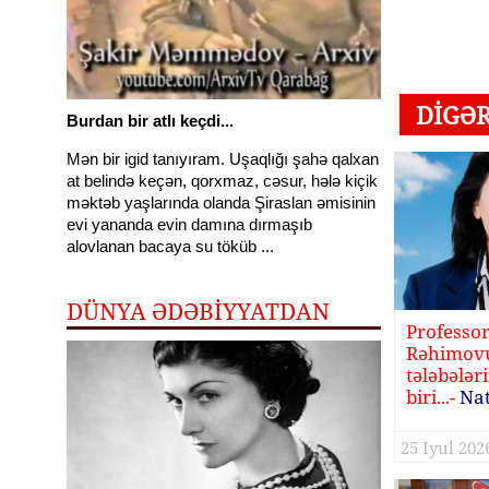
DIGƏ
Burdan bir atlı keçdi...
Mən bir igid tanıyıram. Uşaqlığı şahə qalxan
at belində keçən, qorxmaz, cəsur, hələ kiçik
məktəb yaşlarında olanda Şiraslan əmisinin
evi yananda evin damına dırmaşıb
alovlanan bacaya su töküb ...
DÜNYA ƏDƏBİYYATDAN
Professo
Rəhimovu
tələbələr
biri...-
Na
yazır
25 Iyul 2026