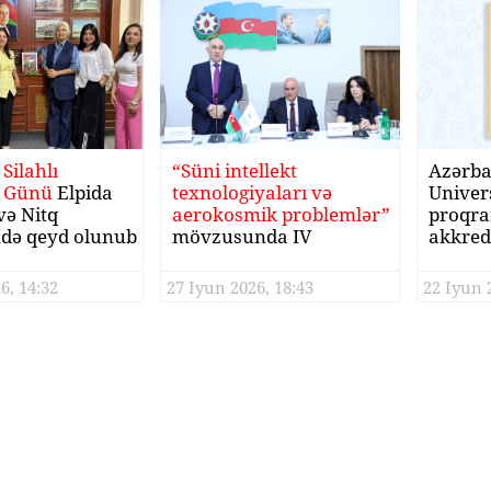
Silahlı
“Süni intellekt
Azərb
 Günü
Elpida
texnologiyaları və
Univers
və Nitq
aerokosmik problemlər”
proqra
də qeyd olunub
mövzusunda IV
akkred
beynəlxalq elmi-praktik
konfrans
6, 14:32
27 Iyun 2026, 18:43
22 Iyun 