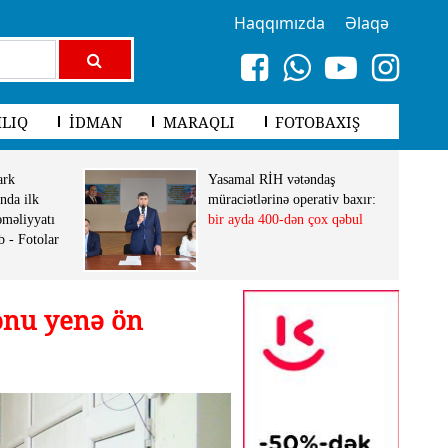
Haqqımızda
Əlaqə
LIQ
İDMAN
MARAQLI
FOTOBAXIŞ
ark
Yasamal RİH vətəndaş
nda ilk
müraciətlərinə operativ baxır:
əməliyyatı
bir ayda 400-dən çox qəbul
b - Fotolar
onu yenə ön