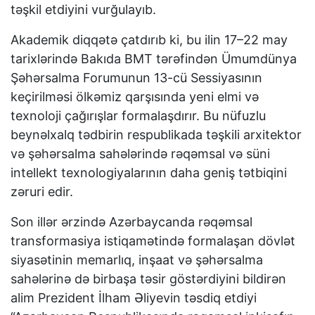
təşkil etdiyini vurğulayıb.
Akademik diqqətə çatdırıb ki, bu ilin 17–22 may
tarixlərində Bakıda BMT tərəfindən Ümumdünya
Şəhərsalma Forumunun 13-cü Sessiyasının
keçirilməsi ölkəmiz qarşısında yeni elmi və
texnoloji çağırışlar formalaşdırır. Bu nüfuzlu
beynəlxalq tədbirin respublikada təşkili arxitektor
və şəhərsalma sahələrində rəqəmsal və süni
intellekt texnologiyalarının daha geniş tətbiqini
zəruri edir.
Son illər ərzində Azərbaycanda rəqəmsal
transformasiya istiqamətində formalaşan dövlət
siyasətinin memarlıq, inşaat və şəhərsalma
sahələrinə də birbaşa təsir göstərdiyini bildirən
alim Prezident İlham Əliyevin təsdiq etdiyi