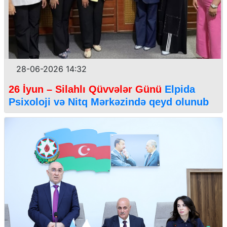
28-06-2026 14:32
26 İyun – Silahlı Qüvvələr Günü
Elpida
Psixoloji və Nitq Mərkəzində qeyd olunub