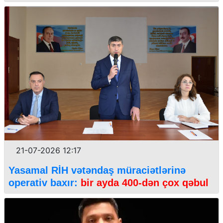
21-07-2026 12:17
Yasamal RİH vətəndaş müraciətlərinə
operativ baxır:
bir ayda 400-dən çox qəbul