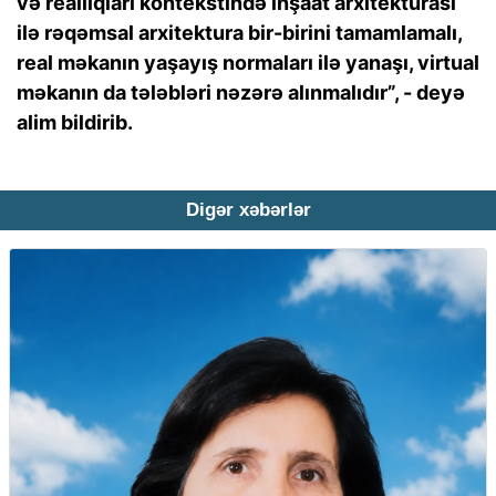
və reallıqları kontekstində inşaat arxitekturası
ilə rəqəmsal arxitektura bir-birini tamamlamalı,
real məkanın yaşayış normaları ilə yanaşı, virtual
məkanın da tələbləri nəzərə alınmalıdır”, - deyə
alim bildirib.
Digər xəbərlər