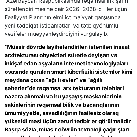
“Azərbaycan Respublikasında rəqəmsal inkişafın
sürətləndirilməsinə dair 2026−2028-ci illər üçün
Fəaliyyət Planı”nın elmi ictimaiyyət qarşısında
yeni tədqiqat istiqamətləri və tətbiqyönümlü
vəzifələr müəyyənləşdirdiyini vurğulayıb.
“Müasir dövrdə layihələndirilən istənilən inşaat
arxitekturası obyektləri sürətlə dəyişən və
inkişaf edən əşyaların interneti texnologiyaları
əsasında qurulan smart kiberfiziki sistemlər kimi
meydana çıxan “ağıllı evlər” və “ağıllı
şəhərlər”də rəqəmsal arxitekturanın tələbləri
nəzərə alınmalı və bu yaşayış məskənlərinin
sakinlərinin rəqəmsal bilik və bacarıqlarının,
ümumiyyətlə, savadlılığının fasiləsiz olaraq
yüksəldilməsi üçün zəruri tədbirlər görülməlidir.
Başqa sözlə, müasir dövrün texnoloji çağırışları