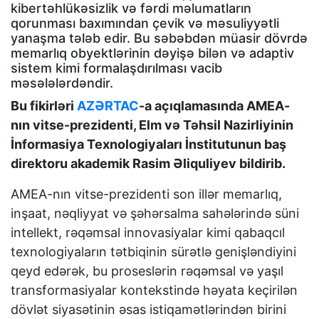
kibertəhlükəsizlik və fərdi məlumatların
qorunması baxımından çevik və məsuliyyətli
yanaşma tələb edir. Bu səbəbdən müasir dövrdə
memarlıq obyektlərinin dəyişə bilən və adaptiv
sistem kimi formalaşdırılması vacib
məsələlərdəndir.
Bu fikirləri
AZƏRTAC
-a açıqlamasında AMEA-
nın vitse-prezidenti, Elm və Təhsil Nazirliyinin
İnformasiya Texnologiyaları İnstitutunun baş
direktoru akademik Rasim Əliquliyev bildirib.
AMEA-nın vitse-prezidenti son illər memarlıq,
inşaat, nəqliyyat və şəhərsalma sahələrində süni
intellekt, rəqəmsal innovasiyalar kimi qabaqcıl
texnologiyaların tətbiqinin sürətlə genişləndiyini
qeyd edərək, bu proseslərin rəqəmsal və yaşıl
transformasiyalar kontekstində həyata keçirilən
dövlət siyasətinin əsas istiqamətlərindən birini