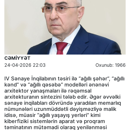
CƏMİYYƏT
24-04-2026 22:03
Oxunub: 1966
IV Sənaye İnqilabının təsiri ilə “ağıllı şəhər”, “ağıllı
kənd” və “ağıllı qəsəbə” modelləri ənənəvi
arxitektor yanaşmaları ilə rəqəmsal
arxitekturanın sintezini tələb edir. Əgər əvvəlki
sənaye inqilabları dövründə yaradılan memarlıq
nümunələri uzunmüddətli dəyişməzliyə malik
idisə, müasir “ağıllı yaşayış yerləri” kimi
kiberfiziki sistemlərin aparat və proqram
təminatının mütəmadi olaraq yenilənməsi