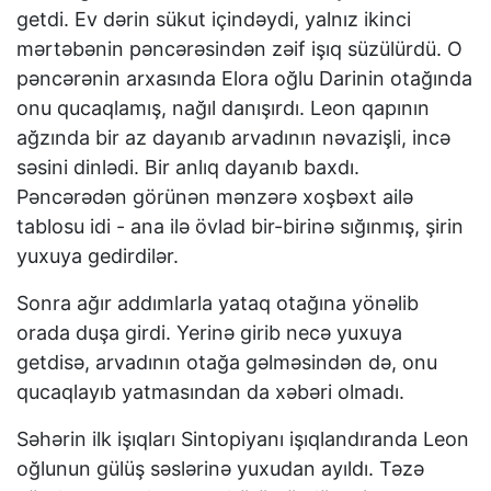
getdi. Ev dərin sükut içindəydi, yalnız ikinci
mərtəbənin pəncərəsindən zəif işıq süzülürdü. O
pəncərənin arxasında Elora oğlu Darinin otağında
onu qucaqlamış, nağıl danışırdı. Leon qapının
ağzında bir az dayanıb arvadının nəvazişli, incə
səsini dinlədi. Bir anlıq dayanıb baxdı.
Pəncərədən görünən mənzərə xoşbəxt ailə
tablosu idi - ana ilə övlad bir-birinə sığınmış, şirin
yuxuya gedirdilər.
Sonra ağır addımlarla yataq otağına yönəlib
orada duşa girdi. Yerinə girib necə yuxuya
getdisə, arvadının otağa gəlməsindən də, onu
qucaqlayıb yatmasından da xəbəri olmadı.
Səhərin ilk işıqları Sintopiyanı işıqlandıranda Leon
oğlunun gülüş səslərinə yuxudan ayıldı. Təzə