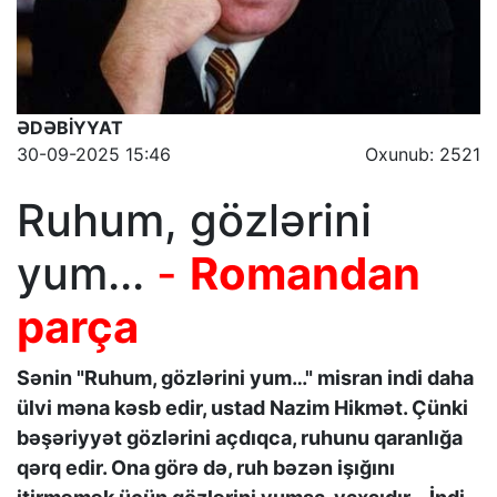
ƏDƏBİYYAT
30-09-2025 15:46
Oxunub: 2521
Ruhum, gözlərini
yum...
-
Romandan
parça
Sənin "Ruhum, gözlərini yum…" misran indi daha
ülvi məna kəsb edir, ustad Nazim Hikmət. Çünki
bəşəriyyət gözlərini açdıqca, ruhunu qaranlığa
qərq edir. Ona görə də, ruh bəzən işığını