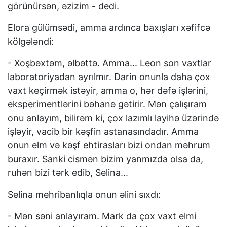
görünürsən, əzizim - dedi.
Elora gülümsədi, amma ardınca baxışları xəfifcə
kölgələndi:
- Xoşbəxtəm, əlbəttə. Amma... Leon son vaxtlar
laboratoriyadan ayrılmır. Darin onunla daha çox
vaxt keçirmək istəyir, amma o, hər dəfə işlərini,
eksperimentlərini bəhanə gətirir. Mən çalışıram
onu anlayım, bilirəm ki, çox lazımlı layihə üzərində
işləyir, vacib bir kəşfin astanasındadır. Amma
onun elm və kəşf ehtirasları bizi ondan məhrum
buraxır. Sanki cismən bizim yanmızda olsa da,
ruhən bizi tərk edib, Selina...
Selina mehribanlıqla onun əlini sıxdı:
- Mən səni anlayıram. Mark da çox vaxt elmi