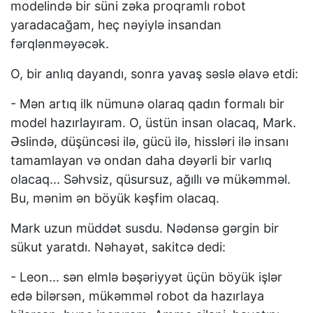
modelində bir süni zəka proqramlı robot
yaradacağam, heç nəyiylə insandan
fərqlənməyəcək.
O, bir anlıq dayandı, sonra yavaş səslə əlavə etdi:
- Mən artıq ilk nümunə olaraq qadın formalı bir
model hazırlayıram. O, üstün insan olacaq, Mark.
Əslində, düşüncəsi ilə, gücü ilə, hissləri ilə insanı
tamamlayan və ondan daha dəyərli bir varlıq
olacaq... Səhvsiz, qüsursuz, ağıllı və mükəmməl.
Bu, mənim ən böyük kəşfim olacaq.
Mark uzun müddət susdu. Nədənsə gərgin bir
sükut yaratdı. Nəhayət, sakitcə dedi:
- Leon... sən elmlə bəşəriyyət üçün böyük işlər
edə bilərsən, mükəmməl robot da hazırlaya