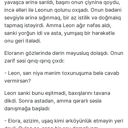
yavaşca ərinə sarıldı, başını onun çiyninə qoydu,
incə əlləri ilə Leonun qolunu oxşadı. Onun bədəni
sevgiylə ərinə sığınmaq, bir az istilik və doğmalıq
tapmaq istəyirdi. Amma Leon ağır nəfəs aldı,
sanki yorğun idi və asta, yumşaq bir hərəkətlə
onu geri itələdi.
Eloranın gözlərində dərin məyusluq dolaşdı. Onun
zərif səsi qırıq-qırıq çıxdı:
- Leon, sən niyə mənim toxunuşuma belə cavab
vermirsən?
Leon sanki bunu eşitmədi, baxışlarını tavana
dikdi. Sonra astadan, amma qərarlı səslə
danışmağa başladı:
- Elora, əzizim, uşaq kimi ərköyünlük etməyin yeri