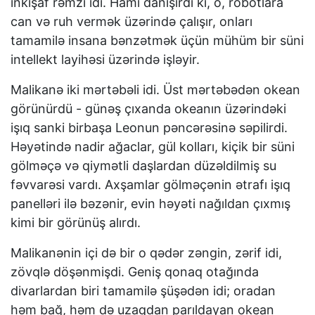
inkişaf rəmzi idi. Hamı danışırdı ki, o, robotlara
can və ruh vermək üzərində çalışır, onları
tamamilə insana bənzətmək üçün mühüm bir süni
intellekt layihəsi üzərində işləyir.
Malikanə iki mərtəbəli idi. Üst mərtəbədən okean
görünürdü - günəş çıxanda okeanın üzərindəki
işıq sanki birbaşa Leonun pəncərəsinə səpilirdi.
Həyətində nadir ağaclar, gül kolları, kiçik bir süni
gölməçə və qiymətli daşlardan düzəldilmiş su
fəvvarəsi vardı. Axşamlar gölməçənin ətrafı işıq
panelləri ilə bəzənir, evin həyəti nağıldan çıxmış
kimi bir görünüş alırdı.
Malikanənin içi də bir o qədər zəngin, zərif idi,
zövqlə döşənmişdi. Geniş qonaq otağında
divarlardan biri tamamilə şüşədən idi; oradan
həm bağ, həm də uzaqdan parıldayan okean