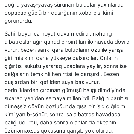
doğru yavaş-yavaş sürünən buludlar yaxınlarda
qopacaq güclü bir qasırğanın xəbərçisi kimi
görünürdü.
Sahil boyunca həyat davam edirdi: nəhəng
albatroslar ağır qanad çırpıntıları ilə havada dövrə
vurur, bəzən sanki qara buludların özü ilə yarışa
girirmiş kimi daha yüksəyə qalxırdılar. Onların
çığırtısı sükutu yararaq uzaqlara yayılır, sonra isə
dalğaların təmkinli hənirtisi ilə qarışırdı. Bəzən
quşlardan biri qəfildən suya baş vurur,
dərinliklərdən çırpınan gümüşü balığı dimdiyində
sıxaraq yenidən səmaya millənirdi. Balığın parıltısı
günəşsiz göyün bozluğunda qısa bir işıq qığılcımı
kimi yanıb-sönür, sonra isə albatros havadaca
balığı udurdu, daha sonra o anlar da okeanın
özünəməxsus qoxusuna qarışıb yox olurdu.