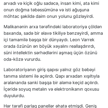
arvadı və kiçik oğlu sadəcə, insan kimi, ata kimi
onun doğma təbəssümünə və isti ağuşuna
möhtac şəkildə daim onun yolunu gözləyirdi.
Malikanənin arxa tərəfindəki laboratoriya çöldən
baxanda, sadə bir əlavə tikiliyə bənzəyirdi, amma
içi tamamilə başqa bir dünyaydı. Leon Varrek
orada özünün ən böyük xəyalını reallaşdırırdı,
süni intellektin sərhədlərini aşmaq üçün özünü
oda-közə vururdu.
Laboratoriyanın giriş qapısı yalnız göz bəbəyi
tanıma sistemi ilə açılırdı. Qapı arxadan xışıltıyla
aralananda sanki başqa bir aləmə keçid açılırdı.
İçəridə soyuq metalın və elektronikanın qoxusu
duyulurdu.
Hər tərəfi parlaq panellər əhatə etmişdi. Geniş