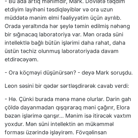
- Bu ada artıq mənimdir, Mark. Dövlətə təqdim
etdiyim layihəni təsdiqləyiblər və ora uzun
müddətə mənim elmi fəaliyyətim üçün ayrılıb.
Orada yeraltında hər şeylə təmin edilmiş nəhəng
bir sığınacaq laboratoriya var. Mən orada süni
intellektlə bağlı bütün işlərimi daha rahat, daha
üstün təchiz olunmuş laboratoriyada davam
etdirəcəyəm.
- Ora köçməyi düşünürsən? - deyə Mark soruşdu.
Leon səsini bir qədər sərtləşdirərək cavab verdi:
- Hə. Çünki burada mənə mane olurlar. Darin gah
çöldə dayanmadan qışqıraraq məni çağırır, Elora
bəzən işlərimə qarışır... Mənim isə itirəcək vaxtım
yoxdur. Mən süni intellektin ən mükəmməl
forması üzərində işləyirəm. Fövqəlinsan