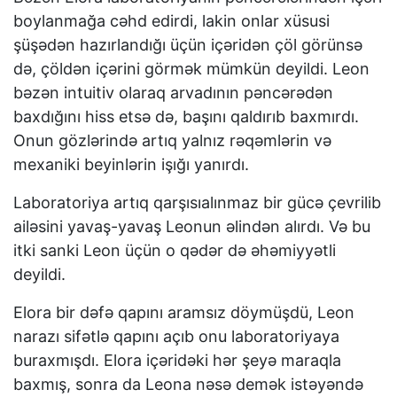
boylanmağa cəhd edirdi, lakin onlar xüsusi
şüşədən hazırlandığı üçün içəridən çöl görünsə
də, çöldən içərini görmək mümkün deyildi. Leon
bəzən intuitiv olaraq arvadının pəncərədən
baxdığını hiss etsə də, başını qaldırıb baxmırdı.
Onun gözlərində artıq yalnız rəqəmlərin və
mexaniki beyinlərin işığı yanırdı.
Laboratoriya artıq qarşısıalınmaz bir gücə çevrilib
ailəsini yavaş-yavaş Leonun əlindən alırdı. Və bu
itki sanki Leon üçün o qədər də əhəmiyyətli
deyildi.
Elora bir dəfə qapını aramsız döymüşdü, Leon
narazı sifətlə qapını açıb onu laboratoriyaya
buraxmışdı. Elora içəridəki hər şeyə maraqla
baxmış, sonra da Leona nəsə demək istəyəndə