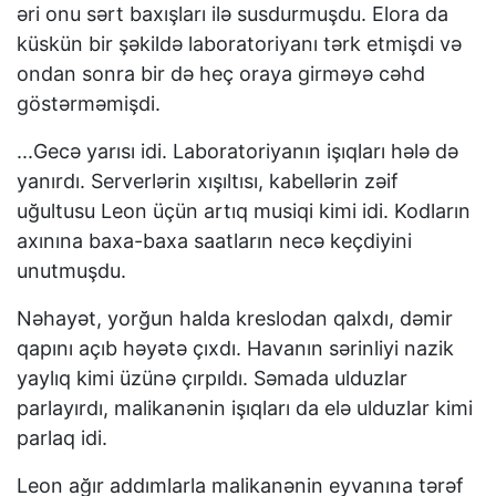
əri onu sərt baxışları ilə susdurmuşdu. Elora da
küskün bir şəkildə laboratoriyanı tərk etmişdi və
ondan sonra bir də heç oraya girməyə cəhd
göstərməmişdi.
...Gecə yarısı idi. Laboratoriyanın işıqları hələ də
yanırdı. Serverlərin xışıltısı, kabellərin zəif
uğultusu Leon üçün artıq musiqi kimi idi. Kodların
axınına baxa-baxa saatların necə keçdiyini
unutmuşdu.
Nəhayət, yorğun halda kreslodan qalxdı, dəmir
qapını açıb həyətə çıxdı. Havanın sərinliyi nazik
yaylıq kimi üzünə çırpıldı. Səmada ulduzlar
parlayırdı, malikanənin işıqları da elə ulduzlar kimi
parlaq idi.
Leon ağır addımlarla malikanənin eyvanına tərəf