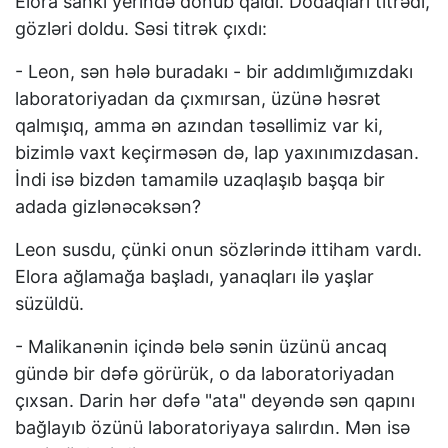
Elora sanki yerində donub qaldı. Dodaqları titrədi,
gözləri doldu. Səsi titrək çıxdı:
- Leon, sən hələ buradakı - bir addımlığımızdakı
laboratoriyadan da çıxmırsan, üzünə həsrət
qalmışıq, amma ən azından təsəllimiz var ki,
bizimlə vaxt keçirməsən də, lap yaxınımızdasan.
İndi isə bizdən tamamilə uzaqlaşıb başqa bir
adada gizlənəcəksən?
Leon susdu, çünki onun sözlərində ittiham vardı.
Elora ağlamağa başladı, yanaqları ilə yaşlar
süzüldü.
- Malikanənin içində belə sənin üzünü ancaq
gündə bir dəfə görürük, o da laboratoriyadan
çıxsan. Darin hər dəfə "ata" deyəndə sən qapını
bağlayıb özünü laboratoriyaya salırdın. Mən isə