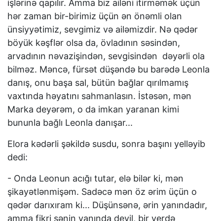
işlərinə qapılır. Amma biz ailəni itirməmək üçün
hər zaman bir-birimiz üçün ən önəmli olan
ünsiyyətimiz, sevgimiz və ailəmizdir. Nə qədər
böyük kəşflər olsa da, övladının səsindən,
arvadının nəvazişindən, sevgisindən dəyərli ola
bilməz. Məncə, fürsət düşəndə bu barədə Leonla
danış, onu başa sal, bütün bağlar qırılmamış
vaxtında həyatını sahmanlasın. İstəsən, mən
Marka deyərəm, o da imkan yaranan kimi
bununla bağlı Leonla danışar...
Elora kədərli şəkildə susdu, sonra başını yelləyib
dedi:
- Onda Leonun acığı tutar, elə bilər ki, mən
şikayətlənmişəm. Sadəcə mən öz ərim üçün o
qədər darıxıram ki... Düşünsənə, ərin yanındadır,
amma fikri sənin yanında deyil, bir yerdə