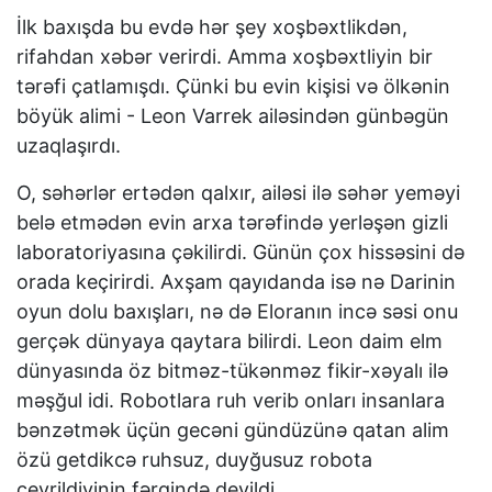
İlk baxışda bu evdə hər şey xoşbəxtlikdən,
rifahdan xəbər verirdi. Amma xoşbəxtliyin bir
tərəfi çatlamışdı. Çünki bu evin kişisi və ölkənin
böyük alimi - Leon Varrek ailəsindən günbəgün
uzaqlaşırdı.
O, səhərlər ertədən qalxır, ailəsi ilə səhər yeməyi
belə etmədən evin arxa tərəfində yerləşən gizli
laboratoriyasına çəkilirdi. Günün çox hissəsini də
orada keçirirdi. Axşam qayıdanda isə nə Darinin
oyun dolu baxışları, nə də Eloranın incə səsi onu
gerçək dünyaya qaytara bilirdi. Leon daim elm
dünyasında öz bitməz-tükənməz fikir-xəyalı ilə
məşğul idi. Robotlara ruh verib onları insanlara
bənzətmək üçün gecəni gündüzünə qatan alim
özü getdikcə ruhsuz, duyğusuz robota
çevrildiyinin fərqində deyildi...