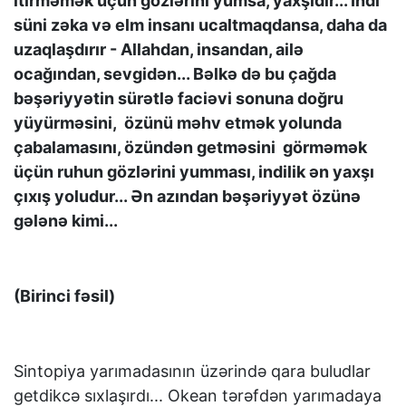
itirməmək üçün gözlərini yumsa, yaxşıdır... İndi
süni zəka və elm insanı ucaltmaqdansa, daha da
uzaqlaşdırır - Allahdan, insandan, ailə
ocağından, sevgidən... Bəlkə də bu çağda
bəşəriyyətin sürətlə faciəvi sonuna doğru
yüyürməsini, özünü məhv etmək yolunda
çabalamasını, özündən getməsini görməmək
üçün ruhun gözlərini yumması, indilik ən yaxşı
çıxış yoludur... Ən azından bəşəriyyət özünə
gələnə kimi...
(Birinci fəsil)
Sintopiya yarımadasının üzərində qara buludlar
getdikcə sıxlaşırdı... Okean tərəfdən yarımadaya