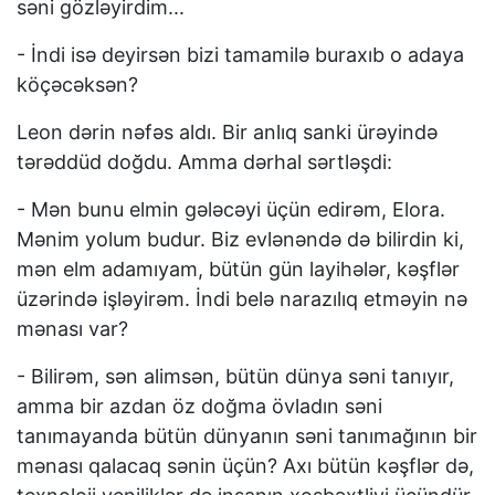
səni gözləyirdim...
- İndi isə deyirsən bizi tamamilə buraxıb o adaya
köçəcəksən?
Leon dərin nəfəs aldı. Bir anlıq sanki ürəyində
tərəddüd doğdu. Amma dərhal sərtləşdi:
- Mən bunu elmin gələcəyi üçün edirəm, Elora.
Mənim yolum budur. Biz evlənəndə də bilirdin ki,
mən elm adamıyam, bütün gün layihələr, kəşflər
üzərində işləyirəm. İndi belə narazılıq etməyin nə
mənası var?
- Bilirəm, sən alimsən, bütün dünya səni tanıyır,
amma bir azdan öz doğma övladın səni
tanımayanda bütün dünyanın səni tanımağının bir
mənası qalacaq sənin üçün? Axı bütün kəşflər də,