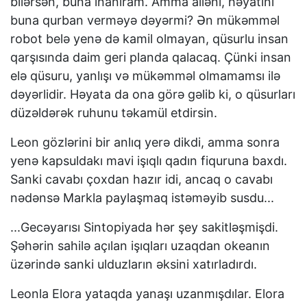
bilərsən, buna inanıram. Amma ailəni, həyatını
buna qurban verməyə dəyərmi? Ən mükəmməl
robot belə yenə də kamil olmayan, qüsurlu insan
qarşısında daim geri planda qalacaq. Çünki insan
elə qüsuru, yanlışı və mükəmməl olmamamsı ilə
dəyərlidir. Həyata da ona görə gəlib ki, o qüsurları
düzəldərək ruhunu təkamül etdirsin.
Leon gözlərini bir anlıq yerə dikdi, amma sonra
yenə kapsuldakı mavi işıqlı qadın fiquruna baxdı.
Sanki cavabı çoxdan hazır idi, ancaq o cavabı
nədənsə Markla paylaşmaq istəməyib susdu...
...Gecəyarısı Sintopiyada hər şey sakitləşmişdi.
Şəhərin sahilə açılan işıqları uzaqdan okeanın
üzərində sanki ulduzların əksini xatırladırdı.
Leonla Elora yataqda yanaşı uzanmışdılar. Elora