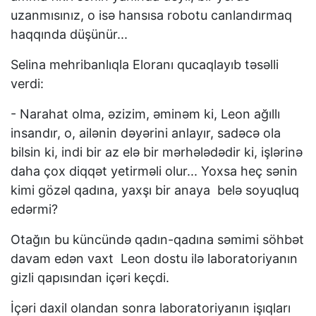
uzanmısınız, o isə hansısa robotu canlandırmaq
haqqında düşünür...
Selina mehribanlıqla Eloranı qucaqlayıb təsəlli
verdi:
- Narahat olma, əzizim, əminəm ki, Leon ağıllı
insandır, o, ailənin dəyərini anlayır, sadəcə ola
bilsin ki, indi bir az elə bir mərhələdədir ki, işlərinə
daha çox diqqət yetirməli olur... Yoxsa heç sənin
kimi gözəl qadına, yaxşı bir anaya belə soyuqluq
edərmi?
Otağın bu küncündə qadın-qadına səmimi söhbət
davam edən vaxt Leon dostu ilə laboratoriyanın
gizli qapısından içəri keçdi.
İçəri daxil olandan sonra laboratoriyanın işıqları