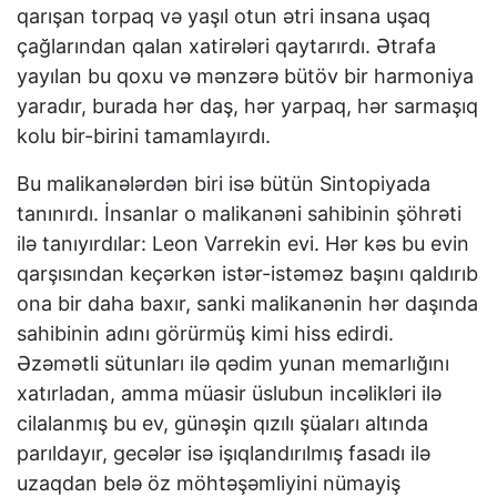
qarışan torpaq və yaşıl otun ətri insana uşaq
çağlarından qalan xatirələri qaytarırdı. Ətrafa
yayılan bu qoxu və mənzərə bütöv bir harmoniya
yaradır, burada hər daş, hər yarpaq, hər sarmaşıq
kolu bir-birini tamamlayırdı.
Bu malikanələrdən biri isə bütün Sintopiyada
tanınırdı. İnsanlar o malikanəni sahibinin şöhrəti
ilə tanıyırdılar: Leon Varrekin evi. Hər kəs bu evin
qarşısından keçərkən istər-istəməz başını qaldırıb
ona bir daha baxır, sanki malikanənin hər daşında
sahibinin adını görürmüş kimi hiss edirdi.
Əzəmətli sütunları ilə qədim yunan memarlığını
xatırladan, amma müasir üslubun incəlikləri ilə
cilalanmış bu ev, günəşin qızılı şüaları altında
parıldayır, gecələr isə işıqlandırılmış fasadı ilə
uzaqdan belə öz möhtəşəmliyini nümayiş