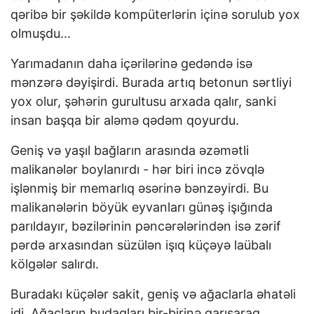
qəribə bir şəkildə kompüterlərin içinə sorulub yox
olmuşdu...
Yarımadanın daha içərilərinə gedəndə isə
mənzərə dəyişirdi. Burada artıq betonun sərtliyi
yox olur, şəhərin gurultusu arxada qalır, sanki
insan başqa bir aləmə qədəm qoyurdu.
Geniş və yaşıl bağların arasında əzəmətli
malikanələr boylanırdı - hər biri incə zövqlə
işlənmiş bir memarlıq əsərinə bənzəyirdi. Bu
malikanələrin böyük eyvanları günəş işığında
parıldayır, bəzilərinin pəncərələrindən isə zərif
pərdə arxasından süzülən işıq küçəyə laübalı
kölgələr salırdı.
Buradakı küçələr sakit, geniş və ağaclarla əhatəli
idi. Ağacların budaqları bir-birinə qarışaraq