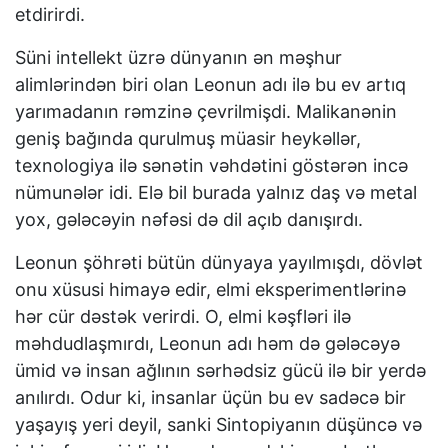
etdirirdi.
Süni intellekt üzrə dünyanın ən məşhur
alimlərindən biri olan Leonun adı ilə bu ev artıq
yarımadanın rəmzinə çevrilmişdi. Malikanənin
geniş bağında qurulmuş müasir heykəllər,
texnologiya ilə sənətin vəhdətini göstərən incə
nümunələr idi. Elə bil burada yalnız daş və metal
yox, gələcəyin nəfəsi də dil açıb danışırdı.
Leonun şöhrəti bütün dünyaya yayılmışdı, dövlət
onu xüsusi himayə edir, elmi eksperimentlərinə
hər cür dəstək verirdi. O, elmi kəşfləri ilə
məhdudlaşmırdı, Leonun adı həm də gələcəyə
ümid və insan ağlının sərhədsiz gücü ilə bir yerdə
anılırdı. Odur ki, insanlar üçün bu ev sadəcə bir
yaşayış yeri deyil, sanki Sintopiyanın düşüncə və