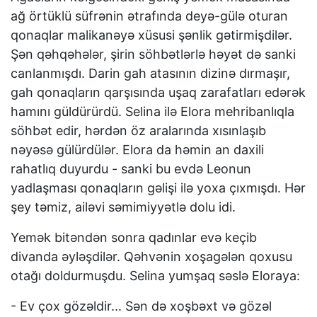
ağ örtüklü süfrənin ətrafında deyə-gülə oturan
qonaqlar malikanəyə xüsusi şənlik gətirmişdilər.
Şən qəhqəhələr, şirin söhbətlərlə həyət də sanki
canlanmışdı. Darin gah atasının dizinə dırmaşır,
gah qonaqların qarşısında uşaq zarafatları edərək
hamını güldürürdü. Selina ilə Elora mehribanlıqla
söhbət edir, hərdən öz aralarında xısınlaşıb
nəyəsə gülürdülər. Elora da həmin an daxili
rahatlıq duyurdu - sanki bu evdə Leonun
yadlaşması qonaqların gəlişi ilə yoxa çıxmışdı. Hər
şey təmiz, ailəvi səmimiyyətlə dolu idi.
Yemək bitəndən sonra qadınlar evə keçib
divanda əyləşdilər. Qəhvənin xoşagələn qoxusu
otağı doldurmuşdu. Selina yumşaq səslə Eloraya:
- Ev çox gözəldir... Sən də xoşbəxt və gözəl