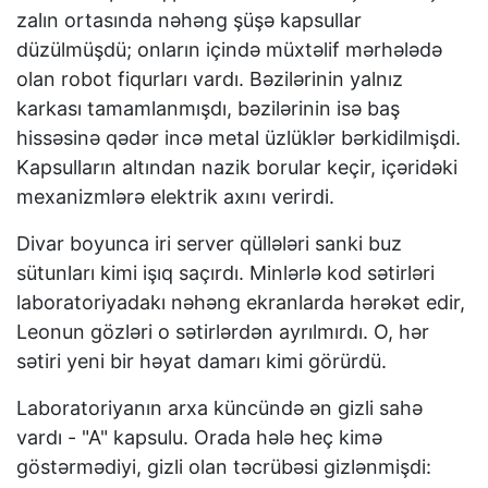
zalın ortasında nəhəng şüşə kapsullar
düzülmüşdü; onların içində müxtəlif mərhələdə
olan robot fiqurları vardı. Bəzilərinin yalnız
karkası tamamlanmışdı, bəzilərinin isə baş
hissəsinə qədər incə metal üzlüklər bərkidilmişdi.
Kapsulların altından nazik borular keçir, içəridəki
mexanizmlərə elektrik axını verirdi.
Divar boyunca iri server qüllələri sanki buz
sütunları kimi işıq saçırdı. Minlərlə kod sətirləri
laboratoriyadakı nəhəng ekranlarda hərəkət edir,
Leonun gözləri o sətirlərdən ayrılmırdı. O, hər
sətiri yeni bir həyat damarı kimi görürdü.
Laboratoriyanın arxa küncündə ən gizli sahə
vardı - "A" kapsulu. Orada hələ heç kimə
göstərmədiyi, gizli olan təcrübəsi gizlənmişdi: