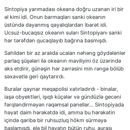
Sintopiya yarımadası okeana doğru uzanan iri bir
əl kimi idi. Onun barmaqları sanki okeanın
üstündə dayanmış qayalıqlardan ibarət idi.
Ucsuz-bucaqsız okeanın suları Sintopiyanı sanki
hər tərəfdən qucaqlayıb bağrına basmışdı.
Sahildən bir az aralıda ucalan nəhəng göydələnlər
parlaq şüşələri ilə okeanın maviliyini öz üzərində
əks etdirir, günəşin hər zərrəsini min rəngə bölüb
səxavətlə geri qaytarırdı.
Buralar qaynar meqapolisi xatırladırdı - binalar,
iaşə obyektləri, işıqlı küçələr və gündüzlə gecəni
fərqləndirməyən rəqəmsal panellər... Sintopiyada
həyat daim hərəkətdə idi, amma bu hərəkətin
içində qəribə bir ruhsuzluq hökm sürməyə
başlamışdı, elə bil həyatın bütün ruhu, aurası