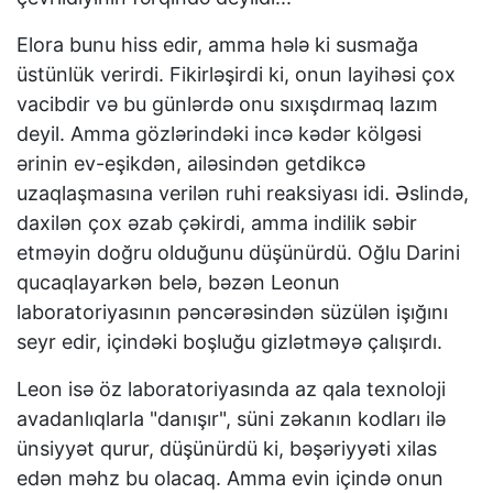
Elora bunu hiss edir, amma hələ ki susmağa
üstünlük verirdi. Fikirləşirdi ki, onun layihəsi çox
vacibdir və bu günlərdə onu sıxışdırmaq lazım
deyil. Amma gözlərindəki incə kədər kölgəsi
ərinin ev-eşikdən, ailəsindən getdikcə
uzaqlaşmasına verilən ruhi reaksiyası idi. Əslində,
daxilən çox əzab çəkirdi, amma indilik səbir
etməyin doğru olduğunu düşünürdü. Oğlu Darini
qucaqlayarkən belə, bəzən Leonun
laboratoriyasının pəncərəsindən süzülən işığını
seyr edir, içindəki boşluğu gizlətməyə çalışırdı.
Leon isə öz laboratoriyasında az qala texnoloji
avadanlıqlarla "danışır", süni zəkanın kodları ilə
ünsiyyət qurur, düşünürdü ki, bəşəriyyəti xilas
edən məhz bu olacaq. Amma evin içində onun