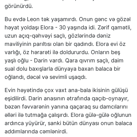
görünürdü.
Bu evdə Leon tək yaşamırdı. Onun gənc və gözəl
həyat yoldaşı Elora - 30 yaşında idi. Zərif qamətli,
uzun açıq-qəhvəyi saçlı, gözlərində dəniz
maviliyinin parıltısı olan bir qadındı. Elora evi öz
varlığı, öz hərarəti ilə doldururdu. Onların beş
yaşlı oğlu - Darin vardı. Qara qıvrım saçlı, daim
sual dolu baxışlarla dünyaya baxan balaca bir
oğlandı, dəcəl və sevimli uşaqdı.
Evin həyətində çox vaxt ana-bala ikisinin gülüşü
eşidilirdi. Darin anasının ətrafında qaçıb-oynayır,
bəzən fəvvarənin yanına qaçaraq su damcılarını
əlləri ilə tutmağa çalışırdı. Elora gülə-gülə oğlunun
ardınca yüyürür, sanki bütün dünyası onun balaca
addımlarında cəmlənirdi.