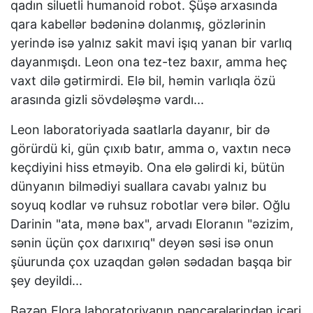
qadın siluetli humanoid robot. Şüşə arxasında
qara kabellər bədəninə dolanmış, gözlərinin
yerində isə yalnız sakit mavi işıq yanan bir varlıq
dayanmışdı. Leon ona tez-tez baxır, amma heç
vaxt dilə gətirmirdi. Elə bil, həmin varlıqla özü
arasında gizli sövdələşmə vardı...
Leon laboratoriyada saatlarla dayanır, bir də
görürdü ki, gün çıxıb batır, amma o, vaxtın necə
keçdiyini hiss etməyib. Ona elə gəlirdi ki, bütün
dünyanın bilmədiyi suallara cavabı yalnız bu
soyuq kodlar və ruhsuz robotlar verə bilər. Oğlu
Darinin "ata, mənə bax", arvadı Eloranın "əzizim,
sənin üçün çox darıxırıq" deyən səsi isə onun
şüurunda çox uzaqdan gələn sədadan başqa bir
şey deyildi...
Bəzən Elora laboratoriyanın pəncərələrindən içəri