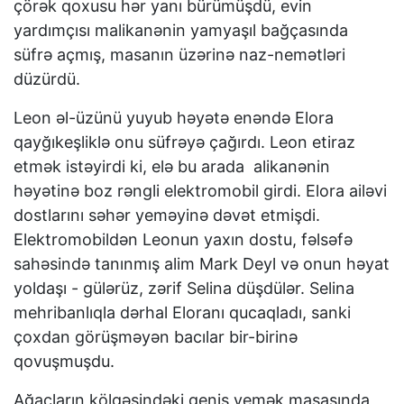
çörək qoxusu hər yanı bürümüşdü, evin
yardımçısı malikanənin yamyaşıl bağçasında
süfrə açmış, masanın üzərinə naz-nemətləri
düzürdü.
Leon əl-üzünü yuyub həyətə enəndə Elora
qayğıkeşliklə onu süfrəyə çağırdı. Leon etiraz
etmək istəyirdi ki, elə bu arada alikanənin
həyətinə boz rəngli elektromobil girdi. Elora ailəvi
dostlarını səhər yeməyinə dəvət etmişdi.
Elektromobildən Leonun yaxın dostu, fəlsəfə
sahəsində tanınmış alim Mark Deyl və onun həyat
yoldaşı - gülərüz, zərif Selina düşdülər. Selina
mehribanlıqla dərhal Eloranı qucaqladı, sanki
çoxdan görüşməyən bacılar bir-birinə
qovuşmuşdu.
Ağacların kölgəsindəki geniş yemək masasında